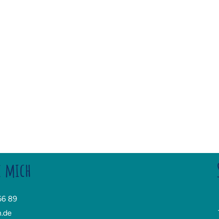
e mich
66 89
n.de