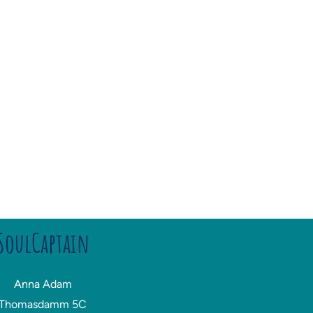
SoulCaptain
Anna Adam
Thomasdamm 5C