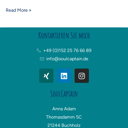
Read More »
Kontaktieren Sie mich
+49 (0)152 25 76 66 89
info@soulcaptain.de
X
L
I
i
i
n
n
n
s
SoulCaptain
g
k
t
e
a
d
g
Anna Adam
i
r
Thomasdamm 5C
n
a
21244 Buchholz